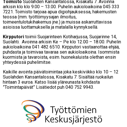
Toimisto
Suolahden Kansantalossa, Kisakatu 7. Avoinna
arkisin klo klo 9.00 – 13.00. Puhelin aukioloaikoina 045 333
7221. Toimisto tarjoaa apua digiohjauksessa, hakemusten
teossa (mm. työttömyysajan ilmoitus,
toimeentulotukihakemus jne.) ja muissa askarruttavissa
asioissa luottamuksella ja matalalla kynnyksellä.
Kirpputori
toimii Suojarinteen Kotiharjussa, Suojarinne 14,
Suolahti. Avoinna arkisin Ke – Pe klo 12.00 – 18.00. Puhelin
aukioloaikoina 041 482 6510. Kirpputori vastaanottaa ehjää,
puhdasta ja toimivaa tavaraa sen aukioloaikoina. Isommista
kuormista ja tavaroista, esim. huonekaluista olethan ensin
yhteydessä puhelimitse.
Kaikille avointa päivätoimintaa joka keskiviikko klo 10 – 12
Suolahden Kansantalossa, Kisakatu 7. Sisältää ruokailun
hintaan 3 euroa. Katso lisää yläreunasta kohdasta
”Toimintapäivät” Lisätiedot puh 040 752 9943.