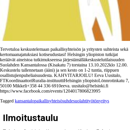
Tervetuloa keskustelemaan paikallisyhteisön ja yritysten suhteista sekä
kertomaanajatuksiasi kotiseudustasi! Helsingin yliopiston tutkijat
keräävät aineistoa tutkimukseensa järjestämälläkeskustelutilaisuuden
Suolahden Kansantalossa (Kisakatu 7) torstaina 13.10.2022klo 12.00.
Keskustelu tallennetaan (ääni) ja sen kesto on 1-2 tuntia, riippuen
osallistujienpuheliaisuudesta. KAHVITARJOILU! Eeva Uusitalo,
FTKoordinaattoriRuralia-instituuttiHelsingin yliopistoLönnrotinkatu 7,
50100 Mikkeli+358 44 336 6910eeva. uusitalo@helsinki.fi
https://www.facebook.com/events/1204017806823995
Tagged
kansantalo
paikallisyhteisö
suhde
suolahti
työtön
yritys
Ilmoitustaulu