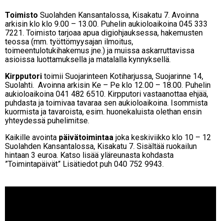
Toimisto
Suolahden Kansantalossa, Kisakatu 7. Avoinna
arkisin klo klo 9.00 – 13.00. Puhelin aukioloaikoina 045 333
7221. Toimisto tarjoaa apua digiohjauksessa, hakemusten
teossa (mm. työttömyysajan ilmoitus,
toimeentulotukihakemus jne.) ja muissa askarruttavissa
asioissa luottamuksella ja matalalla kynnyksellä.
Kirpputori
toimii Suojarinteen Kotiharjussa, Suojarinne 14,
Suolahti. Avoinna arkisin Ke – Pe klo 12.00 – 18.00. Puhelin
aukioloaikoina 041 482 6510. Kirpputori vastaanottaa ehjää,
puhdasta ja toimivaa tavaraa sen aukioloaikoina. Isommista
kuormista ja tavaroista, esim. huonekaluista olethan ensin
yhteydessä puhelimitse.
Kaikille avointa
päivätoimintaa
joka keskiviikko klo 10 – 12
Suolahden Kansantalossa, Kisakatu 7. Sisältää ruokailun
hintaan 3 euroa. Katso lisää yläreunasta kohdasta
”Toimintapäivät” Lisätiedot puh 040 752 9943.