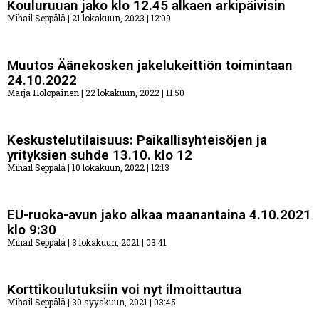
Kouluruuan jako klo 12.45 alkaen arkipäivisin
Mihail Seppälä
21 lokakuun, 2023
12:09
Muutos Äänekosken jakelukeittiön toimintaan
24.10.2022
Marja Holopainen
22 lokakuun, 2022
11:50
Keskustelutilaisuus: Paikallisyhteisöjen ja
yrityksien suhde 13.10. klo 12
Mihail Seppälä
10 lokakuun, 2022
12:13
EU-ruoka-avun jako alkaa maanantaina 4.10.2021
klo 9:30
Mihail Seppälä
3 lokakuun, 2021
03:41
Korttikoulutuksiin voi nyt ilmoittautua
Mihail Seppälä
30 syyskuun, 2021
03:45