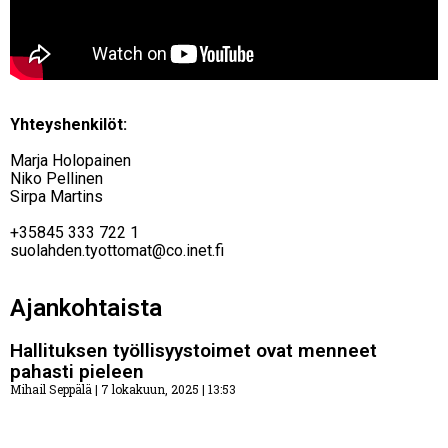
Yhteyshenkilöt:
Marja Holopainen
Niko Pellinen
Sirpa Martins
+35845 333 722 1
suolahden.tyottomat@co.inet.fi
Ajankohtaista
Hallituksen työllisyystoimet ovat menneet
pahasti pieleen
Mihail Seppälä
7 lokakuun, 2025
13:53