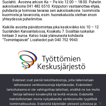
Suolahti. Avoinna arkisin Ke – Pe klo 12.00 – 18.00. Puhelin
aukioloaikoina 041 482 6510. Kirpputori vastaanottaa ehjää,
puhdasta ja toimivaa tavaraa sen aukioloaikoina. Isommista
kuormista ja tavaroista, esim. huonekaluista olethan ensin
yhteydessä puhelimitse.
Kaikille avointa päivätoimintaa joka keskiviikko klo 10 – 12
Suolahden Kansantalossa, Kisakatu 7. Sisältää ruokailun
hintaan 3 euroa. Katso lisää yläreunasta kohdasta
”Toimintapäivät” Lisätiedot puh 040 752 9943.
Evästeet ovat pieniä tekstitiedostoja, joita tallennetaan
laitteeseesi verkkosivustoja käyttäessäsi. Evästeiden
tarkoituksena ei ole vahingoittaa laitettasi, eivätkä ne lue muita
tietoja laitteesi kovalevyltä tai levitä viruksia. Evästeillä
mahdollistetaan monia nykyaikaisille verkkosivuille tyypillisiä
toiminnallisuuksia. Evästeitä käytetään yleisesti julkisissa ja