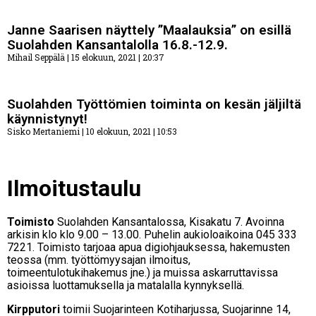
Janne Saarisen näyttely ”Maalauksia” on esillä
Suolahden Kansantalolla 16.8.-12.9.
Mihail Seppälä
15 elokuun, 2021
20:37
Suolahden Työttömien toiminta on kesän jäljiltä
käynnistynyt!
Sisko Mertaniemi
10 elokuun, 2021
10:53
Ilmoitustaulu
Toimisto
Suolahden Kansantalossa, Kisakatu 7. Avoinna
arkisin klo klo 9.00 – 13.00. Puhelin aukioloaikoina 045 333
7221. Toimisto tarjoaa apua digiohjauksessa, hakemusten
teossa (mm. työttömyysajan ilmoitus,
toimeentulotukihakemus jne.) ja muissa askarruttavissa
asioissa luottamuksella ja matalalla kynnyksellä.
Kirpputori
toimii Suojarinteen Kotiharjussa, Suojarinne 14,