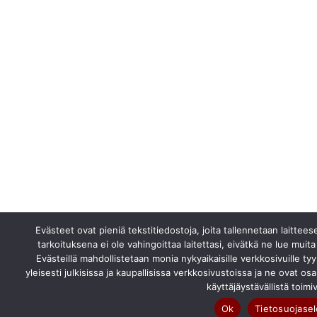
Evästeet ovat pieniä tekstitiedostoja, joita tallennetaan laittee
tarkoituksena ei ole vahingoittaa laitettasi, eivätkä ne lue muita t
Evästeillä mahdollistetaan monia nykyaikaisille verkkosivuille tyy
yleisesti julkisissa ja kaupallisissa verkkosivustoissa ja ne ovat os
käyttäjäystävällistä toimi
Ok
Tietosuojase