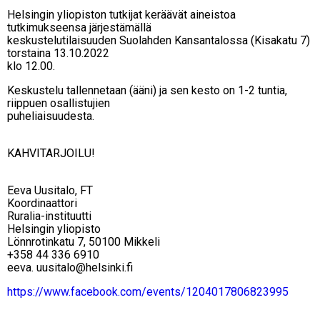
Helsingin yliopiston tutkijat keräävät aineistoa
tutkimukseensa järjestämällä
keskustelutilaisuuden Suolahden Kansantalossa (Kisakatu 7)
torstaina 13.10.2022
klo 12.00.
Keskustelu tallennetaan (ääni) ja sen kesto on 1-2 tuntia,
riippuen osallistujien
puheliaisuudesta.
KAHVITARJOILU!
Eeva Uusitalo, FT
Koordinaattori
Ruralia-instituutti
Helsingin yliopisto
Lönnrotinkatu 7, 50100 Mikkeli
+358 44 336 6910
eeva. uusitalo@helsinki.fi
https://www.facebook.com/events/1204017806823995