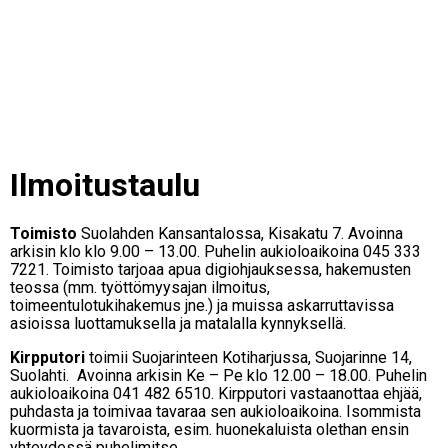
Ilmoitustaulu
Toimisto
Suolahden Kansantalossa, Kisakatu 7. Avoinna
arkisin klo klo 9.00 – 13.00. Puhelin aukioloaikoina 045 333
7221. Toimisto tarjoaa apua digiohjauksessa, hakemusten
teossa (mm. työttömyysajan ilmoitus,
toimeentulotukihakemus jne.) ja muissa askarruttavissa
asioissa luottamuksella ja matalalla kynnyksellä.
Kirpputori
toimii Suojarinteen Kotiharjussa, Suojarinne 14,
Suolahti. Avoinna arkisin Ke – Pe klo 12.00 – 18.00. Puhelin
aukioloaikoina 041 482 6510. Kirpputori vastaanottaa ehjää,
puhdasta ja toimivaa tavaraa sen aukioloaikoina. Isommista
kuormista ja tavaroista, esim. huonekaluista olethan ensin
yhteydessä puhelimitse.