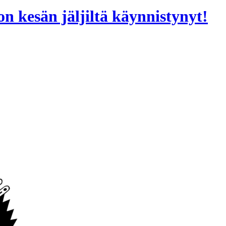
n kesän jäljiltä käynnistynyt!