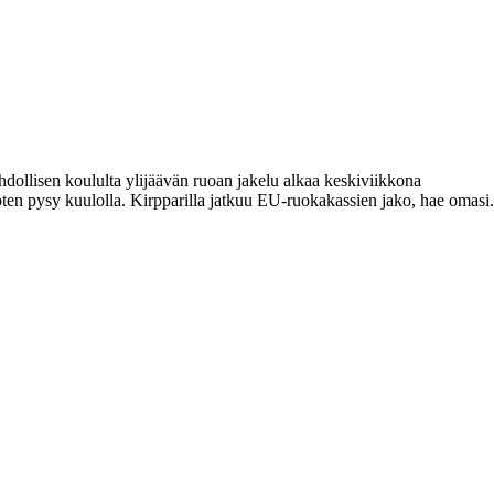
dollisen koululta ylijäävän ruoan jakelu alkaa keskiviikkona
oten pysy kuulolla. Kirpparilla jatkuu EU-ruokakassien jako, hae omasi.