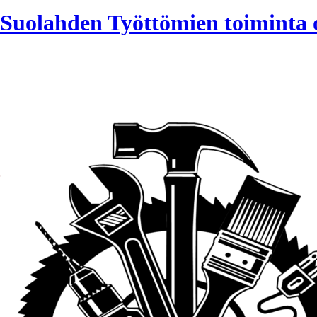
Suolahden Työttömien toiminta o