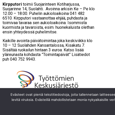
Kirpputori
toimii Suojarinteen Kotiharjussa,
Suojarinne 14, Suolahti. Avoinna arkisin Ke – Pe klo
12.00 – 18.00. Puhelin aukioloaikoina 041 482
6510. Kirpputori vastaanottaa ehjää, puhdasta ja
toimivaa tavaraa sen aukioloaikoina. Isommista
kuormista ja tavaroista, esim. huonekaluista olethan
ensin yhteydessä puhelimitse.
Kaikille avointa päivätoimintaa joka keskiviikko klo
10 – 12 Suolahden Kansantalossa, Kisakatu 7.
Sisältää ruokailun hintaan 3 euroa. Katso lisää
yläreunasta kohdasta ”Toimintapäivät” Lisätiedot
puh 040 752 9943.
Evästeet ovat pieniä tekstitiedostoja, joita tallennetaan laitteesee
levitä viruksia. Evästeillä mahdollistetaan monia nykyaikaisille ver