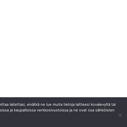
aa laitettasi, eivätkä ne lue muita tietoja laitteesi kovalevyltä tai
lkisissa ja kaupallisissa verkkosivustoissa ja ne ovat osa sähköisten
vutettavuusseloste