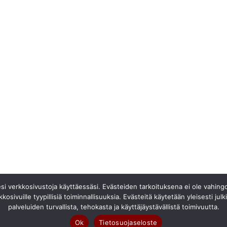
si verkkosivustoja käyttäessäsi. Evästeiden tarkoituksena ei ole vahingoitt
kkosivuille tyypillisiä toiminnallisuuksia. Evästeitä käytetään yleisesti ju
palveluiden turvallista, tehokasta ja käyttäjäystävällistä toimivuutta.
misacase
saa
Ok
Tietosuojaseloste