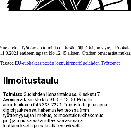
Suolahden Työttömien toiminta on kesän jäljiltä käynnistynyt. Ruokala 
11.8.2021 entiseen tapaan klo 12:45 alkaen. Otathan omat astiat mukaan
Tagged
EU-ruokakassit
kesän loppu
kirppari
Suolahden Työttömät
Ilmoitustaulu
Toimisto
Suolahden Kansantalossa, Kisakatu 7.
Avoinna arkisin klo klo 9.00 – 13.00. Puhelin
aukioloaikoina 045 333 7221. Toimisto tarjoaa apua
digiohjauksessa, hakemusten teossa (mm.
työttömyysajan ilmoitus, toimeentulotukihakemus
jne.) ja muissa askarruttavissa asioissa
luottamuksella ja matalalla kynnyksellä.