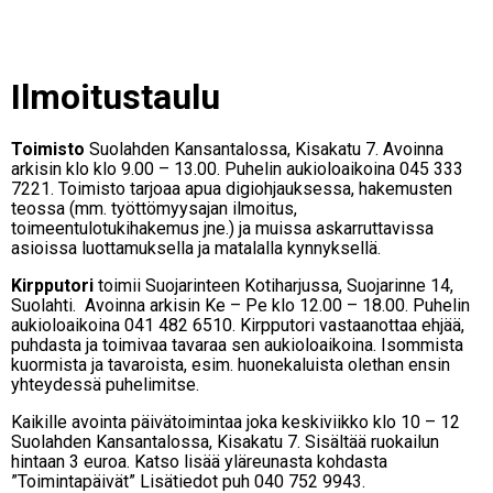
Ilmoitustaulu
Toimisto
Suolahden Kansantalossa, Kisakatu 7. Avoinna
arkisin klo klo 9.00 – 13.00. Puhelin aukioloaikoina 045 333
7221. Toimisto tarjoaa apua digiohjauksessa, hakemusten
teossa (mm. työttömyysajan ilmoitus,
toimeentulotukihakemus jne.) ja muissa askarruttavissa
asioissa luottamuksella ja matalalla kynnyksellä.
Kirpputori
toimii Suojarinteen Kotiharjussa, Suojarinne 14,
Suolahti. Avoinna arkisin Ke – Pe klo 12.00 – 18.00. Puhelin
aukioloaikoina 041 482 6510. Kirpputori vastaanottaa ehjää,
puhdasta ja toimivaa tavaraa sen aukioloaikoina. Isommista
kuormista ja tavaroista, esim. huonekaluista olethan ensin
yhteydessä puhelimitse.
Kaikille avointa päivätoimintaa joka keskiviikko klo 10 – 12
Suolahden Kansantalossa, Kisakatu 7. Sisältää ruokailun
hintaan 3 euroa. Katso lisää yläreunasta kohdasta
”Toimintapäivät” Lisätiedot puh 040 752 9943.