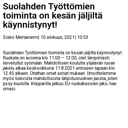
Suolahden Työttömien
toiminta on kesän jäljiltä
käynnistynyt!
Sisko Mertaniemi
|
10 elokuun, 2021
|
10:53
Suolahden Työttömien toiminta on kesän jäljiltä käynnistynyt.
Ruokala on avoinna klo 11:00 – 12:00, olet lämpimästi
tervetullut syömään. Mahdollisen koululta ylijäävän ruoan
jakelu alkaa keskiviikkona 11.8.2021 entiseen tapaan klo
12:45 alkaen. Otathan omat astiat mukaan. Ilmoittelemme
myös tulevista mahdollisista lahjoitusruokien jaosta, joten
pysy kuulolla. Kirpparilla jatkuu EU-ruokakassien jako, hae
omasi.